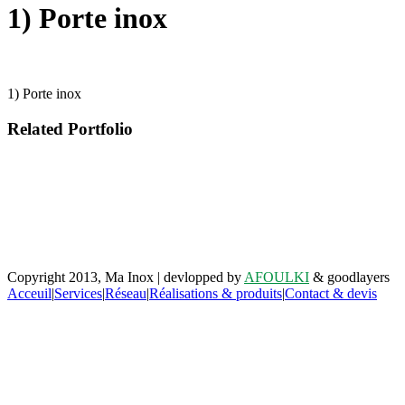
1) Porte inox
1) Porte inox
Related Portfolio
Retrouvez-nous sur facebook
Copyright 2013, Ma Inox | devlopped by
AFOULKI
& goodlayers
Acceuil
|
Services
|
Réseau
|
Réalisations & produits
|
Contact & devis