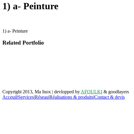
1) a- Peinture
1) a- Peinture
Related Portfolio
Retrouvez-nous sur facebook
Copyright 2013, Ma Inox | devlopped by
AFOULKI
& goodlayers
Acceuil
|
Services
|
Réseau
|
Réalisations & produits
|
Contact & devis