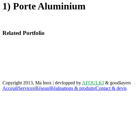
1) Porte Aluminium
Related Portfolio
Retrouvez-nous sur facebook
Copyright 2013, Ma Inox | devlopped by
AFOULKI
& goodlayers
Acceuil
|
Services
|
Réseau
|
Réalisations & produits
|
Contact & devis