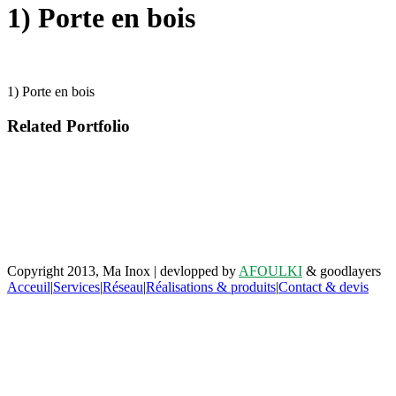
1) Porte en bois
1) Porte en bois
Related Portfolio
Retrouvez-nous sur facebook
Copyright 2013, Ma Inox | devlopped by
AFOULKI
& goodlayers
Acceuil
|
Services
|
Réseau
|
Réalisations & produits
|
Contact & devis