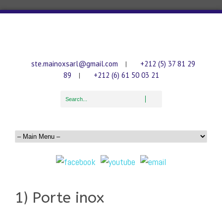
ste.mainoxsarl@gmail.com
+212 (5) 37 81 29
|
89
+212 (6) 61 50 03 21
|
1) Porte inox