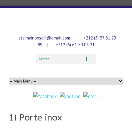
ste.mainoxsarl@gmail.com
+212 (5) 37 81 29
|
89
+212 (6) 61 50 03 21
|
1) Porte inox