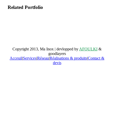
Related Portfolio
Retrouvez-nous sur facebook
Copyright 2013, Ma Inox | devlopped by
AFOULKI
&
goodlayers
Acceuil
|
Services
|
Réseau
|
Réalisations & produits
|
Contact &
devis