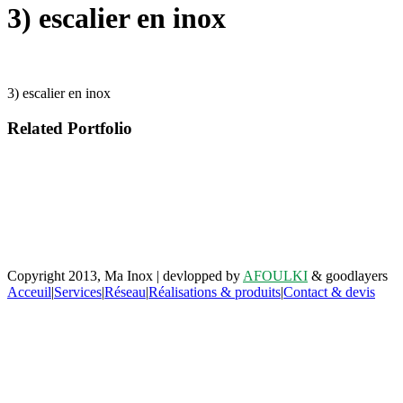
3) escalier en inox
3) escalier en inox
Related Portfolio
Retrouvez-nous sur facebook
Copyright 2013, Ma Inox | devlopped by
AFOULKI
& goodlayers
Acceuil
|
Services
|
Réseau
|
Réalisations & produits
|
Contact & devis