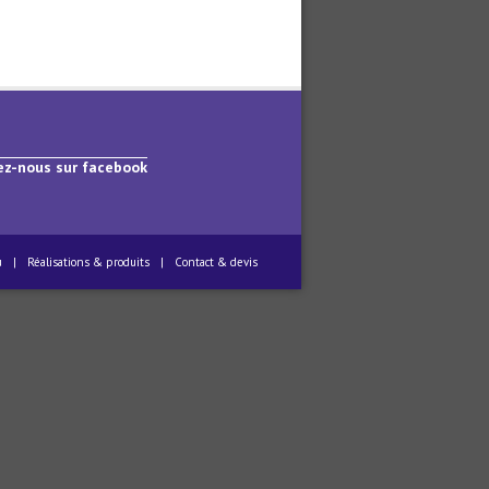
ez-nous sur facebook
u
|
Réalisations & produits
|
Contact & devis