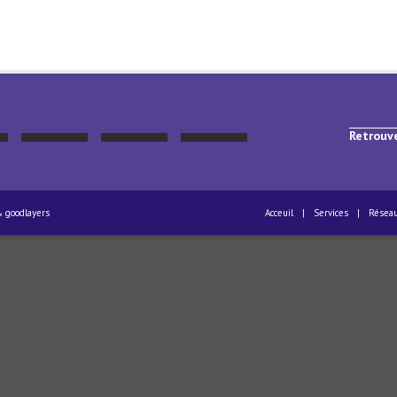
Retrouv
 goodlayers
Acceuil
|
Services
|
Résea