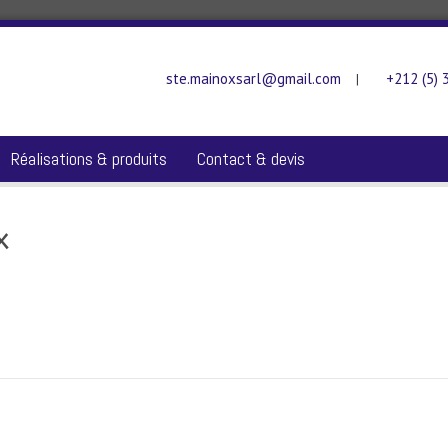
ste.mainoxsarl@gmail.com
+212 (5) 
|
Réalisations & produits
Contact & devis
x