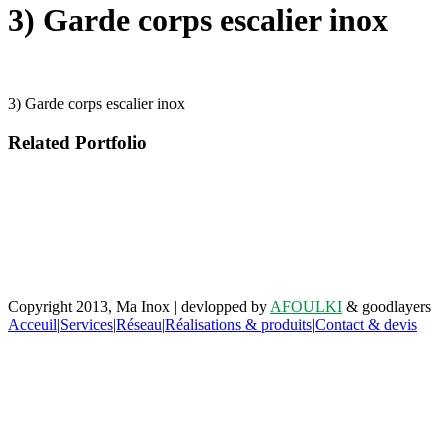
3) Garde corps escalier inox
3) Garde corps escalier inox
Related Portfolio
Retrouvez-nous sur facebook
Copyright 2013, Ma Inox | devlopped by
AFOULKI
& goodlayers
Acceuil
|
Services
|
Réseau
|
Réalisations & produits
|
Contact & devis