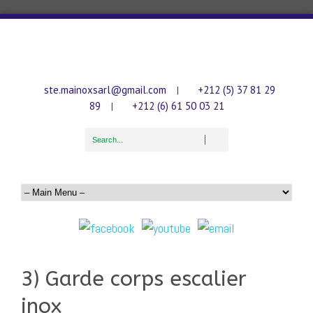
ste.mainoxsarl@gmail.com
+212 (5) 37 81 29
|
89
+212 (6) 61 50 03 21
|
3) Garde corps escalier
inox