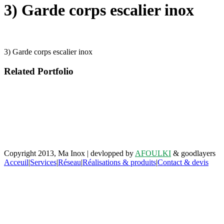
3) Garde corps escalier inox
3) Garde corps escalier inox
Related Portfolio
Retrouvez-nous sur facebook
Copyright 2013, Ma Inox | devlopped by
AFOULKI
& goodlayers
Acceuil
|
Services
|
Réseau
|
Réalisations & produits
|
Contact & devis