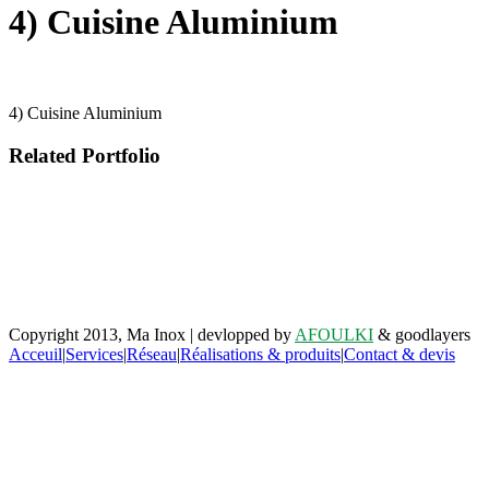
4) Cuisine Aluminium
4) Cuisine Aluminium
Related Portfolio
Retrouvez-nous sur facebook
Copyright 2013, Ma Inox | devlopped by
AFOULKI
& goodlayers
Acceuil
|
Services
|
Réseau
|
Réalisations & produits
|
Contact & devis