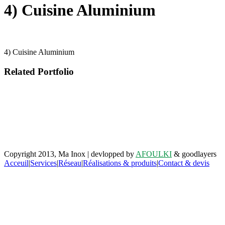
4) Cuisine Aluminium
4) Cuisine Aluminium
Related Portfolio
Retrouvez-nous sur facebook
Copyright 2013, Ma Inox | devlopped by
AFOULKI
& goodlayers
Acceuil
|
Services
|
Réseau
|
Réalisations & produits
|
Contact & devis