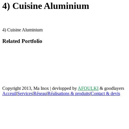
4) Cuisine Aluminium
4) Cuisine Aluminium
Related Portfolio
Retrouvez-nous sur facebook
Copyright 2013, Ma Inox | devlopped by
AFOULKI
& goodlayers
Acceuil
|
Services
|
Réseau
|
Réalisations & produits
|
Contact & devis