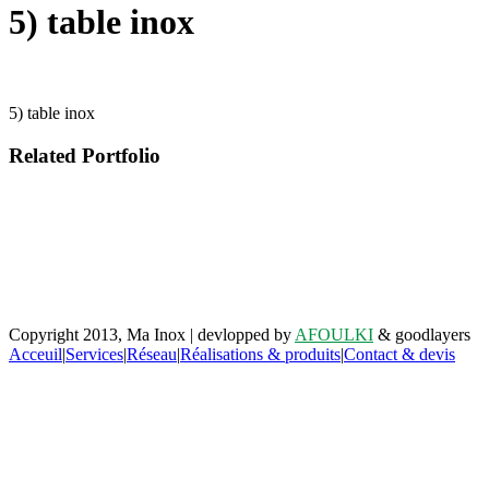
5) table inox
5) table inox
Related Portfolio
Retrouvez-nous sur facebook
Copyright 2013, Ma Inox | devlopped by
AFOULKI
& goodlayers
Acceuil
|
Services
|
Réseau
|
Réalisations & produits
|
Contact & devis