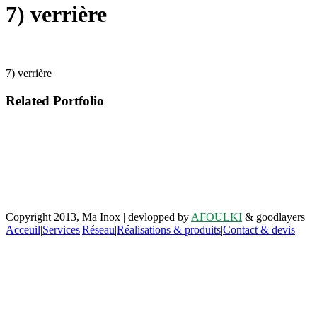
7) verrière
7) verrière
Related Portfolio
Retrouvez-nous sur facebook
Copyright 2013, Ma Inox | devlopped by
AFOULKI
& goodlayers
Acceuil
|
Services
|
Réseau
|
Réalisations & produits
|
Contact & devis