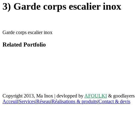
3) Garde corps escalier inox
Garde corps escalier inox
Related Portfolio
Retrouvez-nous sur facebook
Copyright 2013, Ma Inox | devlopped by
AFOULKI
& goodlayers
Acceuil
|
Services
|
Réseau
|
Réalisations & produits
|
Contact & devis