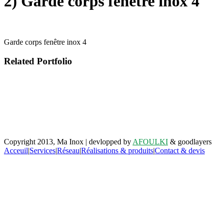
2) Garde corps fenêtre inox 4
Garde corps fenêtre inox 4
Related Portfolio
Retrouvez-nous sur facebook
Copyright 2013, Ma Inox | devlopped by
AFOULKI
& goodlayers
Acceuil
|
Services
|
Réseau
|
Réalisations & produits
|
Contact & devis