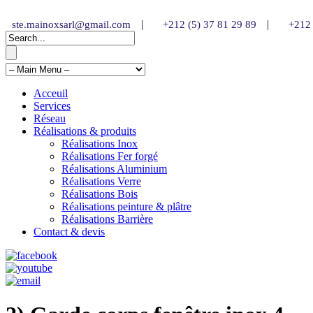
|
|
ste.mainoxsarl@gmail.com
+212 (5) 37 81 29 89
+212 
Acceuil
Services
Réseau
Réalisations & produits
Réalisations Inox
Réalisations Fer forgé
Réalisations Aluminium
Réalisations Verre
Réalisations Bois
Réalisations peinture & plâtre
Réalisations Barrière
Contact & devis