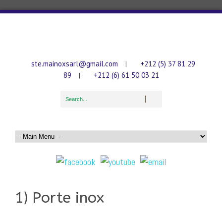
ste.mainoxsarl@gmail.com
+212 (5) 37 81 29
|
89
+212 (6) 61 50 03 21
|
1) Porte inox