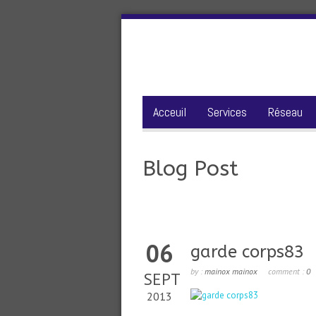
Acceuil
Services
Réseau
Blog Post
06
garde corps83
by :
mainox mainox
comment :
0
SEPT
2013