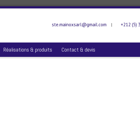
ste.mainoxsarl@gmail.com
+212 (5) 
|
Réalisations & produits
Contact & devis