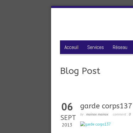
Acceuil
Services
Réseau
Blog Post
06
garde corps137
by :
mainox mainox
comment :
0
SEPT
2013