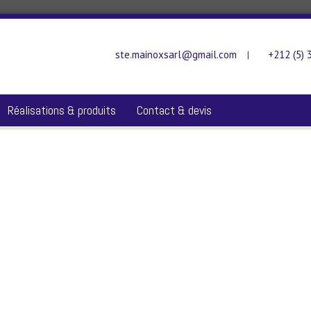
ste.mainoxsarl@gmail.com
+212 (5) 
|
Réalisations & produits
Contact & devis