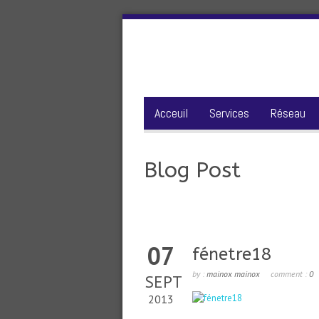
Acceuil
Services
Réseau
Blog Post
07
fénetre18
by :
mainox mainox
comment :
0
SEPT
2013