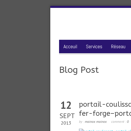
Acceuil
Services
Réseau
Blog Post
12
portail-coulis
fer-forge–port
SEPT
by :
mainox mainox
comment :
0
2013