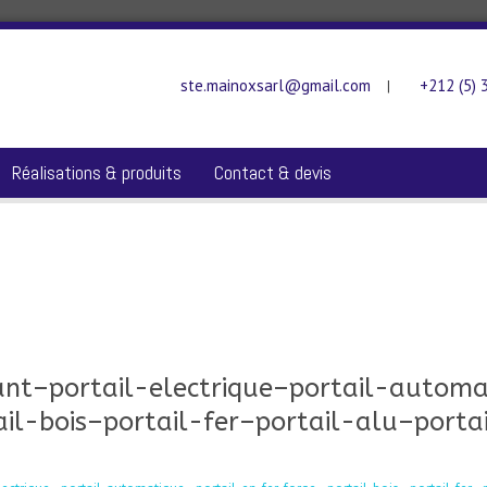
ste.mainoxsarl@gmail.com
+212 (5) 
|
Réalisations & produits
Contact & devis
sant–portail-electrique–portail-autom
ail-bois–portail-fer–portail-alu–port