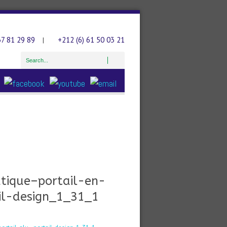
37 81 29 89
+212 (6) 61 50 03 21
|
atique–portail-en-
ail-design_1_31_1