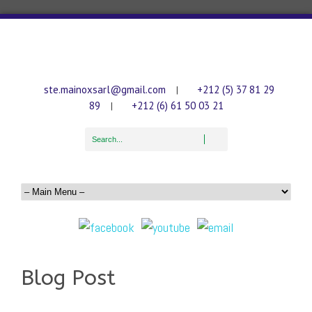
ste.mainoxsarl@gmail.com
+212 (5) 37 81 29
|
89
+212 (6) 61 50 03 21
|
Blog Post