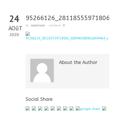
24
95266126_281185559718061_
by :
mastersam
comment :
0
AOûT
2020
About the Author
Social Share