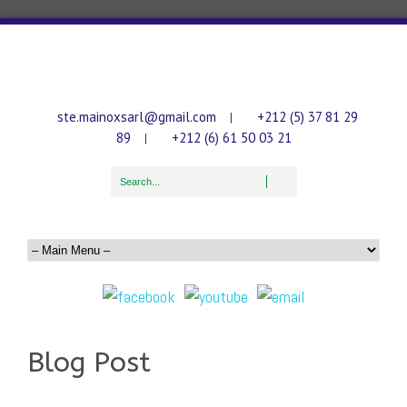
ste.mainoxsarl@gmail.com
+212 (5) 37 81 29
|
89
+212 (6) 61 50 03 21
|
Blog Post