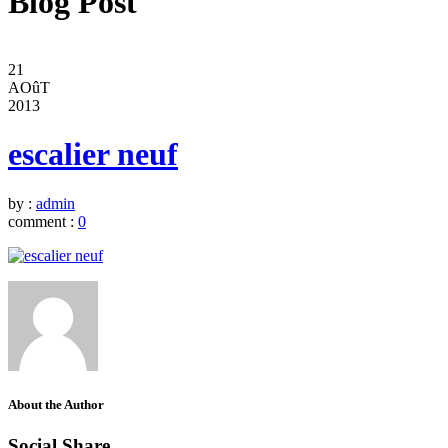
Blog Post
21
AOûT
2013
escalier neuf
by :
admin
comment :
0
About the Author
Social Share