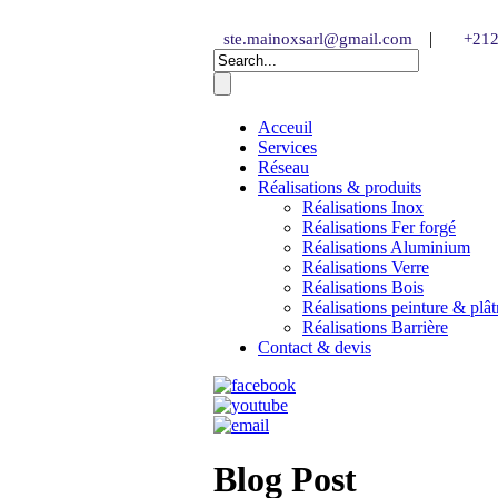
|
ste.mainoxsarl@gmail.com
+212
Acceuil
Services
Réseau
Réalisations & produits
Réalisations Inox
Réalisations Fer forgé
Réalisations Aluminium
Réalisations Verre
Réalisations Bois
Réalisations peinture & plât
Réalisations Barrière
Contact & devis
Blog Post