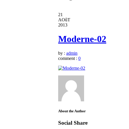
21
AOûT
2013
Moderne-02
by :
admin
comment :
0
About the Author
Social Share