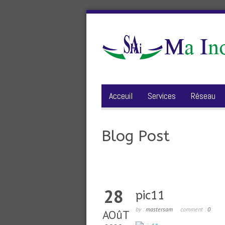
Acceuil
Services
Réseau
Blog Post
28
pic11
by :
mastersam
comment :
0
AOûT