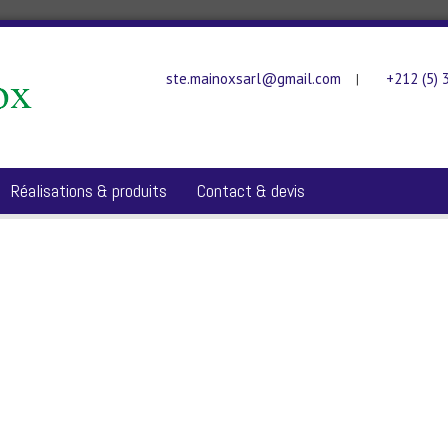
ste.mainoxsarl@gmail.com
+212 (5) 
|
Réalisations & produits
Contact & devis