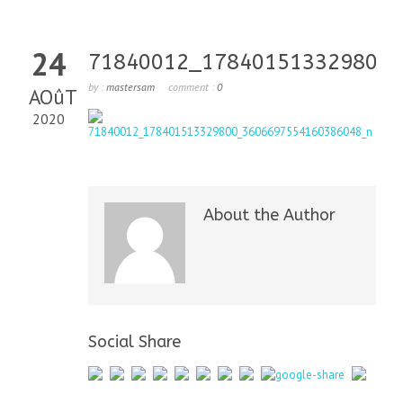
24
71840012_178401513329800_
by :
mastersam
comment :
0
AOûT
2020
About the Author
Social Share