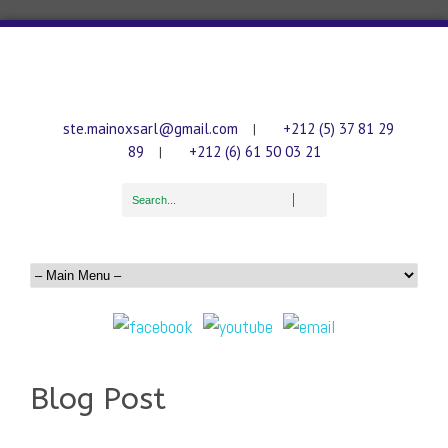
ste.mainoxsarl@gmail.com
+212 (5) 37 81 29
|
89
+212 (6) 61 50 03 21
|
Blog Post